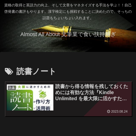
資格の取得と英語力の向上、そして文章をマネタイズする手法を学ぶ！！自己
啓発書の書評もやります。漢字検定にも挑戦することに決めたので、そっちの
話題もちょいちょい入れます。
Almost All About 文筆業で食い扶持稼ぎ
読書ノート
読書から得る情報を残しておくた
読書
めには有効な方法『Kindle
Unlimited を最大限に活かすため
の読書ノートの作り方と活用術』
読後感
2023.08.24