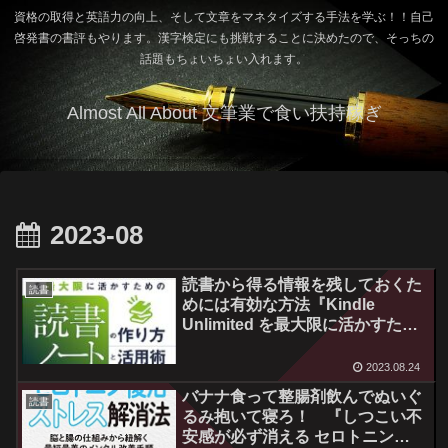
資格の取得と英語力の向上、そして文章をマネタイズする手法を学ぶ！！自己
啓発書の書評もやります。漢字検定にも挑戦することに決めたので、そっちの
話題もちょいちょい入れます。
Almost All About 文筆業で食い扶持稼ぎ
2023-08
読書から得る情報を残しておくた
読書
めには有効な方法『Kindle
Unlimited を最大限に活かすため
の読書ノートの作り方と活用術』
読後感
2023.08.24
バナナ食って整腸剤飲んでぬいぐ
読書
るみ抱いて寝ろ！ 『しつこい不
安感が必ず消える セロトニン復