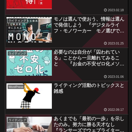
ゼロからはじめての仕事が舞い込
む！』読後感
2023.02.18
モノは選んで使おう、情報は選ん
ライティング
で発信しよう 『デジタルライ
フ・モノワーカー モノ選びで劇
的に豊かになる仕事術』読後感
2023.01.25
必要なのは自分が「囚われてい
ライティング
る」ことから一旦離れてみるこ
と 『お金の不安ゼロ化メソッ
ド』読後感
2023.01.06
ライティング活動のトピックスと
WordPress
雑感
2022.09.17
あくまでも「最初の一歩」を示し
ライティング
たのみ。努力に勝る天才なし
『ランサーズでウェブライターに