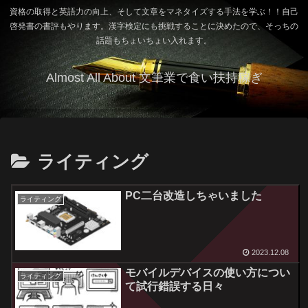
資格の取得と英語力の向上、そして文章をマネタイズする手法を学ぶ！！自己
啓発書の書評もやります。漢字検定にも挑戦することに決めたので、そっちの
話題もちょいちょい入れます。
Almost All About 文筆業で食い扶持稼ぎ
ライティング
PC二台改造しちゃいました
ライティング
2023.12.08
モバイルデバイスの使い方につい
ライティング
て試行錯誤する日々