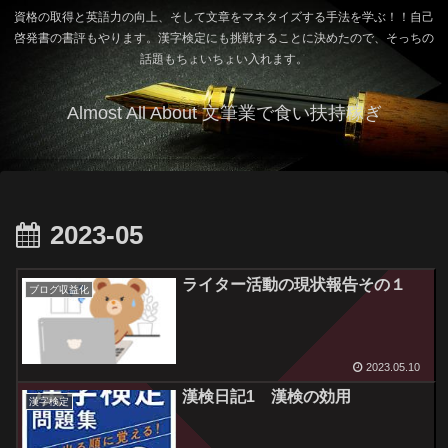
資格の取得と英語力の向上、そして文章をマネタイズする手法を学ぶ！！自己
啓発書の書評もやります。漢字検定にも挑戦することに決めたので、そっちの
話題もちょいちょい入れます。
Almost All About 文筆業で食い扶持稼ぎ
2023-05
ライター活動の現状報告その１
ブログ収益化
2023.05.10
漢検日記1 漢検の効用
漢字検定