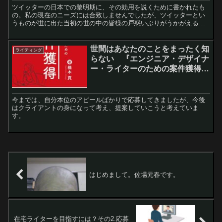
ツイッターの日本での黎明期に、その効用を説くために書かれたも
の。私の現在のニーズには合致しませんでしたが、ツイッターとい
うものが世に出た当初の世の中の皆様の戸惑いぶりがうかがえる一
冊でした。
世間はあなたのことをまったく知
ライティング
らない 『エンジニア・デザイナ
ー・ライターのための案件獲得:
ゼロからはじめての仕事が舞い込
む！』読後感
今までは、自分本位のアピールばかりで応募してきましたが、今後
はクライアントの身になって考え、提案していこうと考えていま
す。
はじめまして。佐場元春です。
在宅ライターを目指すには？その2.応募